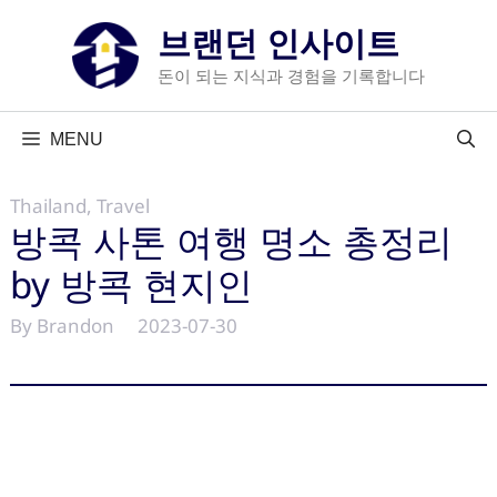
컨
브랜던 인사이트
텐
츠
돈이 되는 지식과 경험을 기록합니다
로
건
MENU
너
뛰
Thailand
,
Travel
기
방콕 사톤 여행 명소 총정리
by 방콕 현지인
By Brandon
2023-07-30