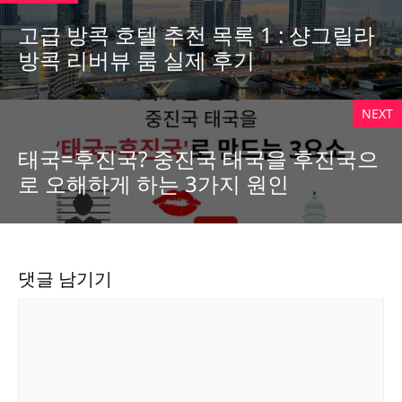
고급 방콕 호텔 추천 목록 1 : 샹그릴라
방콕 리버뷰 룸 실제 후기
NEXT
태국=후진국? 중진국 태국을 후진국으
로 오해하게 하는 3가지 원인
댓글 남기기
댓
글