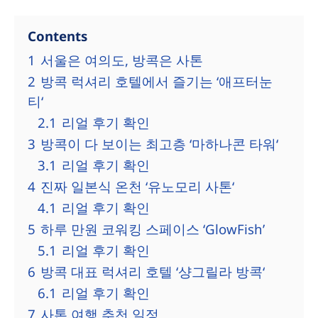
Contents
1
서울은 여의도, 방콕은 사톤
2
방콕 럭셔리 호텔에서 즐기는 ‘애프터눈
티‘
2.1
리얼 후기 확인
3
방콕이 다 보이는 최고층 ‘마하나콘 타워‘
3.1
리얼 후기 확인
4
진짜 일본식 온천 ‘유노모리 사톤‘
4.1
리얼 후기 확인
5
하루 만원 코워킹 스페이스 ‘GlowFish’
5.1
리얼 후기 확인
6
방콕 대표 럭셔리 호텔 ‘샹그릴라 방콕‘
6.1
리얼 후기 확인
7
사톤 여행 추천 일정