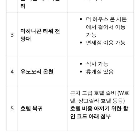
티
더 하우스 온 사톤
에서 걸어서 이동
마하나콘 타워 전
3
가능
망대
면세점 이용 가능
식사 가능
4
유노모리 온천
휴게실 있음
근처 고급 호텔 즐비 (W호
텔, 샹그릴라 호텔 등등)
5
호텔 복귀
호텔 비용 아끼기 위한 할
인 코드 아래 첨부