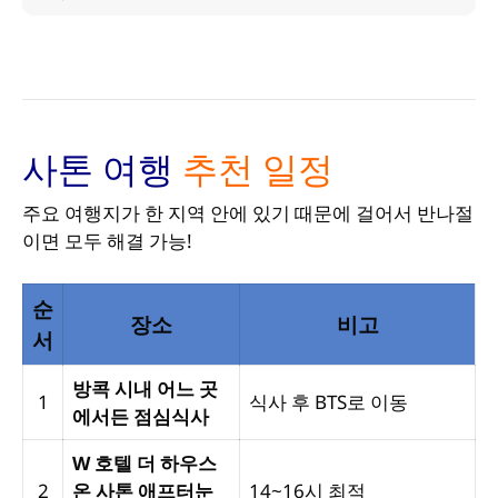
사톤 여행
추천 일정
주요 여행지가 한 지역 안에 있기 때문에 걸어서 반나절
이면 모두 해결 가능!
순
장소
비고
서
방콕 시내 어느 곳
1
식사 후 BTS로 이동
에서든 점심식사
W 호텔 더 하우스
2
온 사톤 애프터눈
14~16시 최적