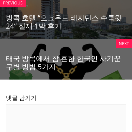
PREVIOUS
방콕 호텔 “오크우드 레지던스 수쿰윗
24” 실제 1박 후기
NEXT
태국 방콕에서 참 흔한 한국인 사기꾼
구별 방법 5가지
댓글 남기기
댓
글