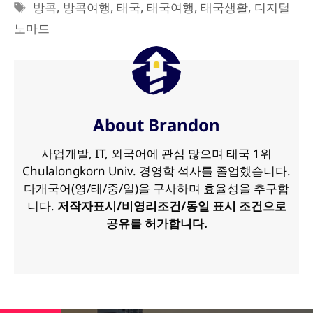
테
태
방콕
,
방콕여행
,
태국
,
태국여행
,
태국생활
,
디지털
고
그
노마드
리
About Brandon
사업개발, IT, 외국어에 관심 많으며 태국 1위
Chulalongkorn Univ. 경영학 석사를 졸업했습니다.
다개국어(영/태/중/일)을 구사하며 효율성을 추구합
니다.
저작자표시/비영리조건/동일 표시 조건으로
공유를 허가합니다.