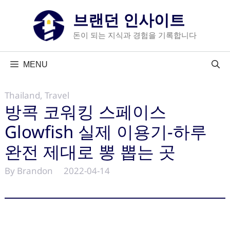
컨
브랜던 인사이트
텐
츠
돈이 되는 지식과 경험을 기록합니다
로
건
MENU
너
뛰
Thailand
,
Travel
기
방콕 코워킹 스페이스
Glowfish 실제 이용기-하루
완전 제대로 뽕 뽑는 곳
By Brandon
2022-04-14