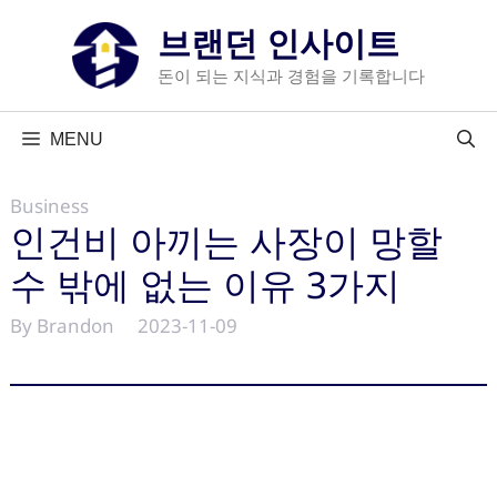
컨
브랜던 인사이트
텐
츠
돈이 되는 지식과 경험을 기록합니다
로
건
MENU
너
뛰
Business
기
인건비 아끼는 사장이 망할
수 밖에 없는 이유 3가지
By Brandon
2023-11-09