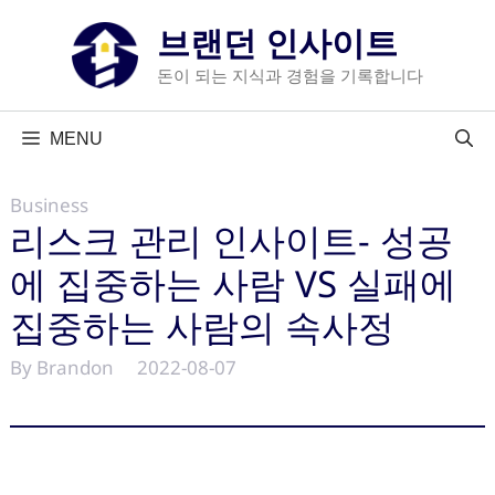
컨
브랜던 인사이트
텐
츠
돈이 되는 지식과 경험을 기록합니다
로
건
MENU
너
뛰
Business
기
리스크 관리 인사이트- 성공
에 집중하는 사람 VS 실패에
집중하는 사람의 속사정
By Brandon
2022-08-07