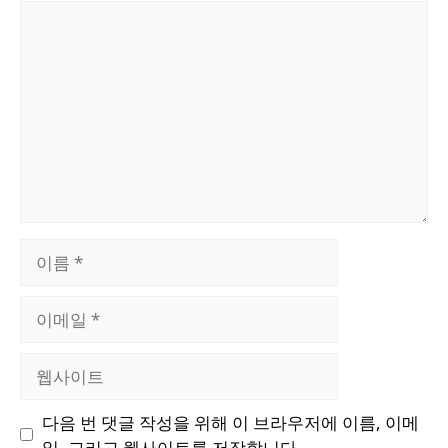
댓
글
이
름
이
메
일
웹
사
이
다음 번 댓글 작성을 위해 이 브라우저에 이름, 이메
트
일, 그리고 웹사이트를 저장합니다.