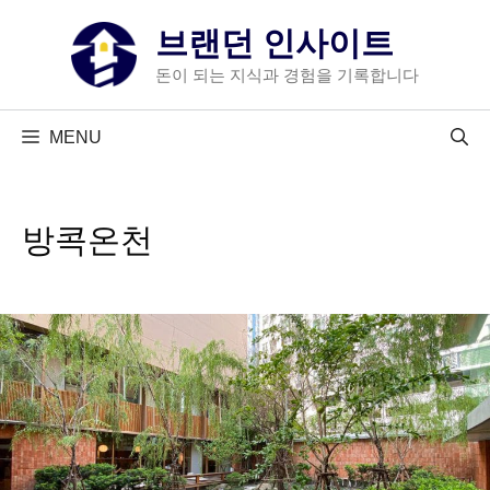
컨
브랜던 인사이트
텐
츠
돈이 되는 지식과 경험을 기록합니다
로
건
MENU
너
뛰
기
방콕온천