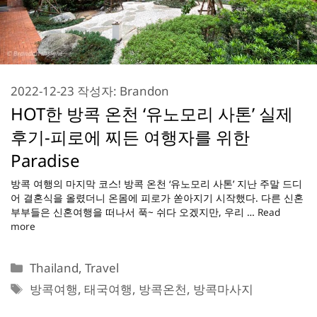
2022-12-23
작성자:
Brandon
HOT한 방콕 온천 ‘유노모리 사톤’ 실제
후기-피로에 찌든 여행자를 위한
Paradise
방콕 여행의 마지막 코스! 방콕 온천 ‘유노모리 사톤’ 지난 주말 드디
어 결혼식을 올렸더니 온몸에 피로가 쏟아지기 시작했다. 다른 신혼
부부들은 신혼여행을 떠나서 푹~ 쉬다 오겠지만, 우리 …
Read
more
카
Thailand
,
Travel
테
태
방콕여행
,
태국여행
,
방콕온천
,
방콕마사지
고
그