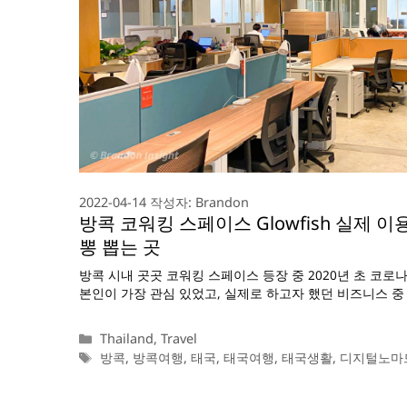
2022-04-14
작성자:
Brandon
방콕 코워킹 스페이스 Glowfish 실제 
뽕 뽑는 곳
방콕 시내 곳곳 코워킹 스페이스 등장 중 2020년 초 코로
본인이 가장 관심 있었고, 실제로 하고자 했던 비즈니스 중
카
Thailand
,
Travel
테
태
방콕
,
방콕여행
,
태국
,
태국여행
,
태국생활
,
디지털노마
고
그
리