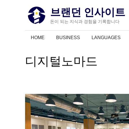
컨
브랜던 인사이트
텐
츠
돈이 되는 지식과 경험을 기록합니다
로
건
HOME
BUSINESS
LANGUAGES
너
뛰
기
디지털노마드