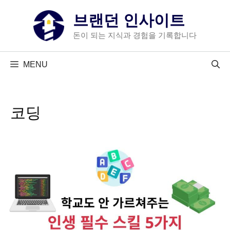
컨
브랜던 인사이트
텐
츠
돈이 되는 지식과 경험을 기록합니다
로
건
MENU
너
뛰
기
코딩