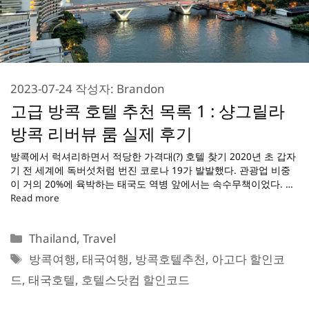
2023-07-24
작성자:
Brandon
고급 방콕 호텔 추천 목록 1 : 샹그릴라
방콕 리버뷰 룸 실제 후기
방콕에서 럭셔리하면서 적당한 가격대(?) 호텔 찾기 2020년 초 갑자
기 전 세계에 독버섯처럼 번진 코로나 19가 발발했다. 관광업 비중
이 거의 20%에 육박하는 태국도 역병 앞에서는 속수무책이었다. …
Read more
카
Thailand
,
Travel
테
태
방콕여행
,
태국여행
,
방콕호텔추천
,
아고다 할인코
고
그
드
,
태국호텔
,
호텔스닷컴 할인코드
리