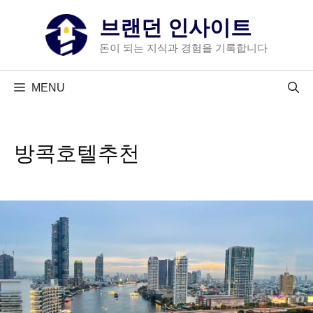
컨
브랜던 인사이트
텐
츠
돈이 되는 지식과 경험을 기록합니다
로
건
MENU
너
뛰
기
방콕호텔추천