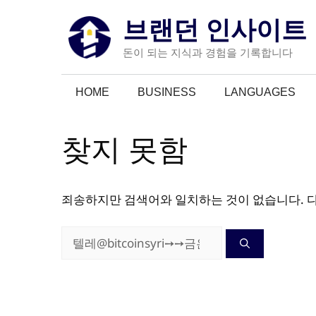
컨
브랜던 인사이트
텐
츠
돈이 되는 지식과 경험을 기록합니다
로
건
HOME
BUSINESS
LANGUAGES
너
뛰
기
찾지 못함
죄송하지만 검색어와 일치하는 것이 없습니다. 
검
색: